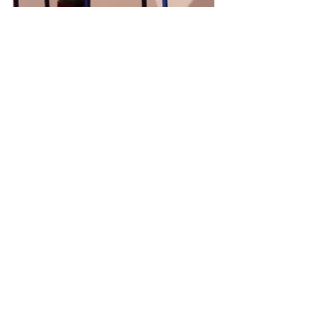
Ce reportage réalisé pour Business 
France illustre parfaitement mon 
activité de photographe événementiel 
et corporate auprès des entreprises, 
institutions et collectivités territoriales.