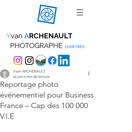
Y
van
A
RCHENAULT
PHOTOGRAPHE
CHARTRES
Yvan ARCHENAULT
22 juin
1 min de lecture
Reportage photo
événementiel pour Business
France – Cap des 100 000
V.I.E