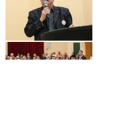
reportage
entreprise
corporate
collectivité
événement
insititutionnel
portrait
Entreprise et Collectivités