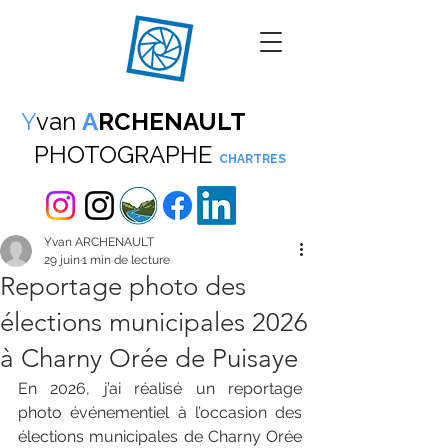
Y
van
A
RCHENAULT
PHOTOGRAPHE
CHARTRES
Yvan ARCHENAULT
29 juin
1 min de lecture
Reportage photo des
élections municipales 2026
à Charny Orée de Puisaye
En 2026, j’ai réalisé un reportage 
photo événementiel à l’occasion des 
élections municipales de Charny Orée 