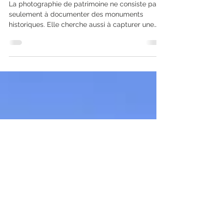
Photographie de patrimoine à
Chartres : entre documentaire et
esthétique
La photographie de patrimoine ne consiste pas
seulement à documenter des monuments
historiques. Elle cherche aussi à capturer une
atmosphère, une mémoire et une identité
visuelle propre à un lieu.