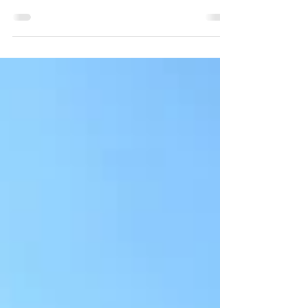
ville change totalement de visage. Les façades
prennent une autre dimension, les reflets
apparaissent sur l’Eure et les monuments
historiques se parent d’éclairages subtils qui
révèlent chaque détail architectural.