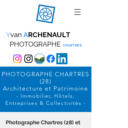
Y
van
A
RCHENAULT
PHOTOGRAPHE
CHARTRES
PHOTOGRAPHE CHARTRES
(28)
Architecture et Patrimoine
- Immobilier, Hôtels,
Entreprises & Collectivités -
Photographe Chartres (28) et