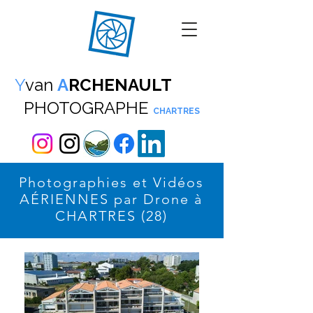
Y
van
A
RCHENAULT
PHOTOGRAPHE
CHARTRES
Photographies et Vidéos
AÉRIENNES par Drone à
CHARTRES (28)